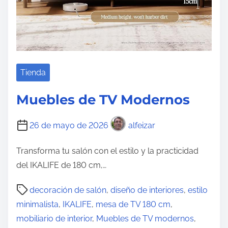
d
o
Tienda
Muebles de TV Modernos
26 de mayo de 2026
alfeizar
Transforma tu salón con el estilo y la practicidad
del IKALIFE de 180 cm,…
T
decoración de salón
,
diseño de interiores
,
estilo
i
minimalista
,
IKALIFE
,
mesa de TV 180 cm
,
e
mobiliario de interior
,
Muebles de TV modernos
,