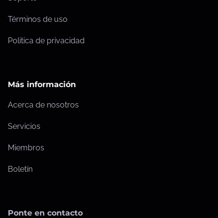
e
o
n
d
Términos de uso
t
e
Politica de privacidad
r
r
a
n
d
o
a
Más información
s
Acerca de nosotros
Servicios
Miembros
Boletín
Ponte en contacto