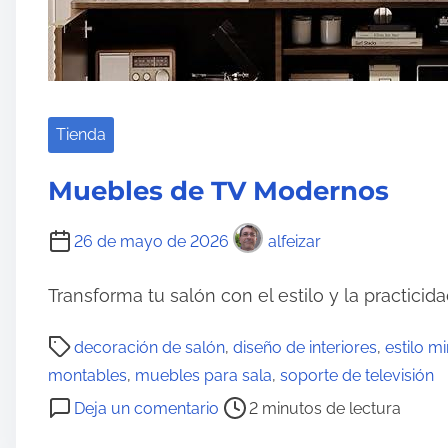
i
d
o
Tienda
Muebles de TV Modernos
26 de mayo de 2026
alfeizar
Transforma tu salón con el estilo y la practicid
T
decoración de salón
,
diseño de interiores
,
estilo mi
i
montables
,
muebles para sala
,
soporte de televisión
e
e
Deja un comentario
2 minutos de lectura
m
n