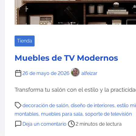
i
d
o
Tienda
Muebles de TV Modernos
26 de mayo de 2026
alfeizar
Transforma tu salón con el estilo y la practicid
T
decoración de salón
,
diseño de interiores
,
estilo mi
i
montables
,
muebles para sala
,
soporte de televisión
e
e
Deja un comentario
2 minutos de lectura
m
n