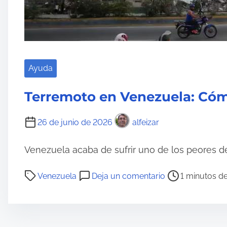
i
d
o
Ayuda
Terremoto en Venezuela: Có
26 de junio de 2026
alfeizar
Venezuela acaba de sufrir uno de los peores de
T
e
Venezuela
Deja un comentario
1 minutos de
i
n
e
T
m
e