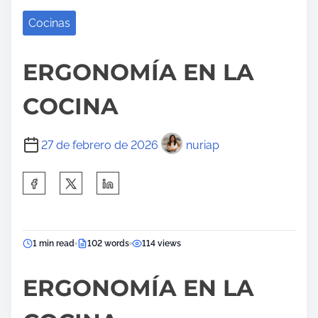
d
Cocinas
o
ERGONOMÍA EN LA
COCINA
27 de febrero de 2026
nuriap
C
o
m
p
1 min read
102 words
114 views
a
r
ERGONOMÍA EN LA
t