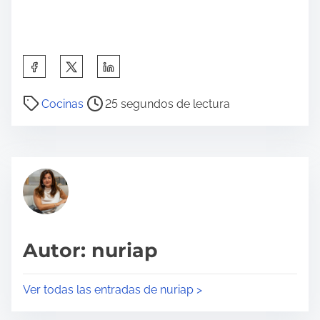
C
o
T
m
Cocinas
25 segundos de lectura
i
p
e
a
m
r
p
t
o
e
d
e
e
s
Autor: nuriap
l
t
e
a
Ver todas las entradas de nuriap >
c
e
t