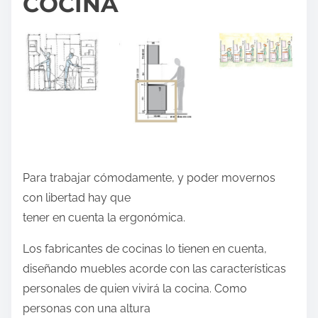
COCINA
e
e
s
t
a
e
n
t
r
Para trabajar cómodamente, y poder movernos
a
con libertad hay que
d
tener en cuenta la ergonómica.
a
e
Los fabricantes de cocinas lo tienen en cuenta,
n
diseñando muebles acorde con las características
:
personales de quien vivirá la cocina. Como
personas con una altura