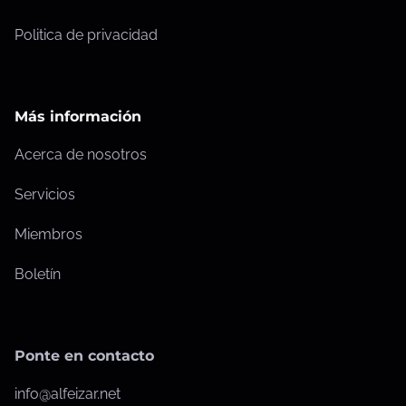
d
Politica de privacidad
e
e
Más información
n
Acerca de nosotros
t
r
Servicios
a
Miembros
d
Boletín
a
s
Ponte en contacto
info@alfeizar.net