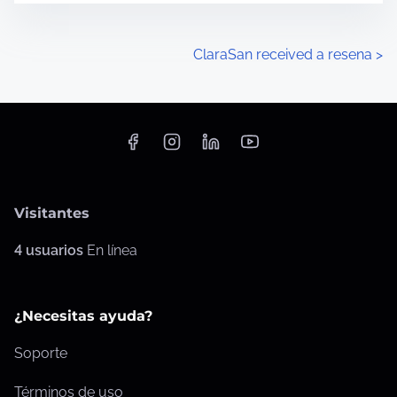
o
N
ClaraSan received a resena
>
a
v
e
g
Visitantes
a
4 usuarios
En línea
c
i
¿Necesitas ayuda?
ó
Soporte
n
Términos de uso