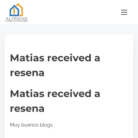
S
a
l
t
a
r
Matias received a
a
l
resena
c
o
n
Matias received a
t
resena
e
n
i
Muy buenos blogs
d